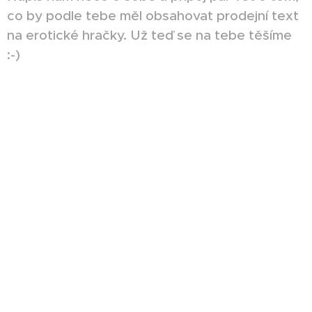
co by podle tebe měl obsahovat prodejní text
na erotické hračky. Už teď se na tebe těšíme
:-)
Jméno a příjmení
E-mail
Telefon
Něco nám o sobě napiš