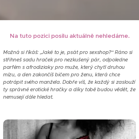
Na tuto pozici posilu aktuálně nehledáme.
Možná si říkáš: „Jaké to je, psát pro sexshop?“
Ráno si
střihneš sadu hraček pro nezkušený pár, odpoledne
parfém s afrodiziaky pro muže, který chytl druhou
mízu, a den zakončíš bičem pro ženu, která chce
potrápit svého manžela. Dobře víš, že každý si zaslouží
ty správné erotické hračky a díky tobě budou vědět, že
nemusejí dále hledat.