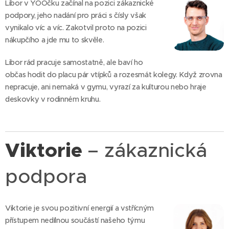
Libor v YOOčku začínal na pozici zákaznické
podpory, jeho nadání pro práci s čísly však
vynikalo víc a víc. Zakotvil proto na pozici
nákupčího a jde mu to skvěle.
Libor rád pracuje samostatně, ale baví ho
občas hodit do placu pár vtípků a rozesmát kolegy. Když zrovna
nepracuje, ani nemaká v gymu, vyrazí za kulturou nebo hraje
deskovky v rodinném kruhu.
Viktorie
– zákaznická
podpora
Viktorie je svou pozitivní energií a vstřícným
přístupem nedílnou součástí našeho týmu