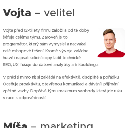
Vojta
– velitel
Vojta před 12-ti lety firmu založil a od té doby
šéfuje celému týmu. Zároveň je to
programátor, který sám vymyslel a nacvakal
celé eshopové řešení. Kromě vývoje zvládne
hravě i napsat solidní copy, ladit technické
SEO, UX, fušuje do datové analytiky a linkbuildlingu.
V práci (i mimo ni) si zakládá na efektivitě, disciplíně a pořádku.
Oceňuje proaktivitu, otevřenou komunikaci a dávání i přijímání
zpětné vazby. Dopřává týmu maximum svobody, která jde ruku
v ruce s odpovědností.
Míša
– marketing