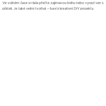
Ve volném čase si ráda přečte zajímavou knihu nebo vyrazí ven s
přáteli. Je také velmi tvořivá – baví ji kreativní DIY projekty,
vyrábění a zkoušení nových tvůrčích nápadů.
Eliška
– influencer
marketing a sociální
sítě
Eliška ve firmě začínala jako zákaznická
podpora. Její kreativita a chuť se neustále
rozvíjet ji ale dovedla až k sociálním sítím a
influencer marketingu. V práci oceňuje
pestrost, má vytříbený cit pro detail a hlavu
plnou nápadů. Záleží jí na tom, aby se její okolí cítilo dobře a své