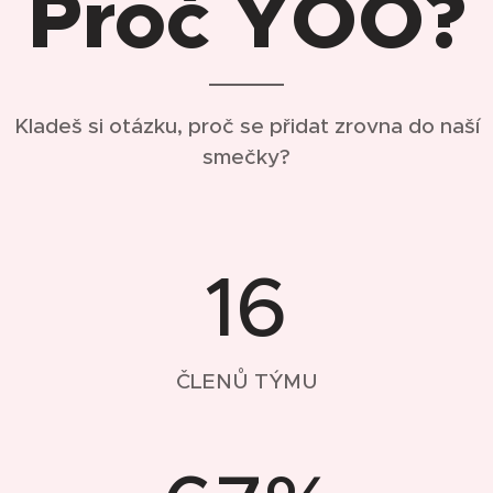
Proč YOO?
Kladeš si otázku, proč se přidat zrovna do naší
smečky?
16
ČLENŮ TÝMU