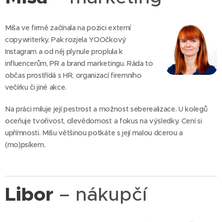
Míša ve firmě začínala na pozici externí
copywriterky. Pak rozjela YOOčkový
Instagram a od něj plynule proplula k
influencerům, PR a brand marketingu. Ráda to
občas prostřídá s HR, organizací firemního
večírku či jiné akce.
Na práci miluje její pestrost a možnost seberealizace. U kolegů
oceňuje tvořivost, cílevědomost a fokus na výsledky. Cení si
upřímnosti. Míšu většinou potkáte s její malou dcerou a
(mo)psíkem.
Libor
– nákupčí