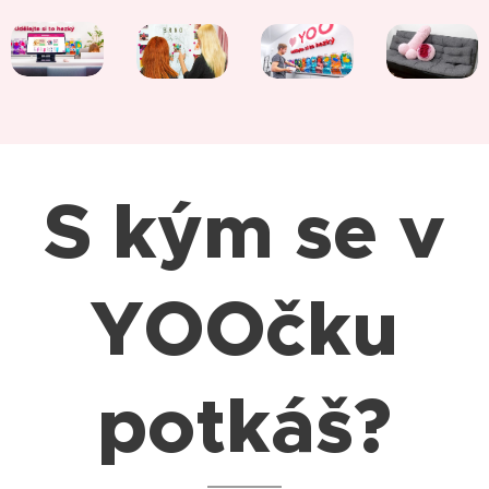
S kým se v
YOOčku
potkáš?