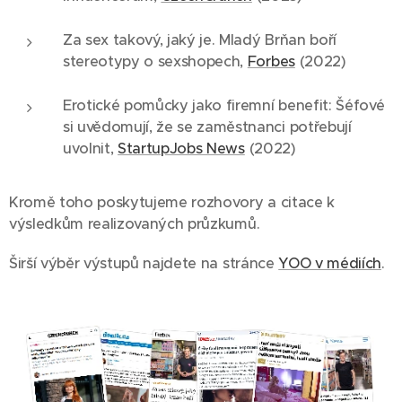
Za sex takový, jaký je. Mladý Brňan boří
stereotypy o sexshopech,
Forbes
(2022)
Erotické pomůcky jako firemní benefit: Šéfové
si uvědomují, že se zaměstnanci potřebují
uvolnit,
StartupJobs News
(2022)
Kromě toho poskytujeme rozhovory a citace k
výsledkům realizovaných průzkumů.
Širší výběr výstupů najdete na stránce
YOO v médiích
.